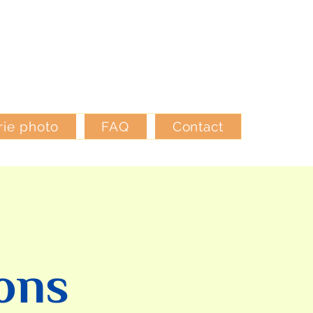
rie photo
FAQ
Contact
ons